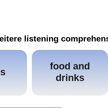
weitere listening comprehen
food and
food and
es
es
drinks
drinks