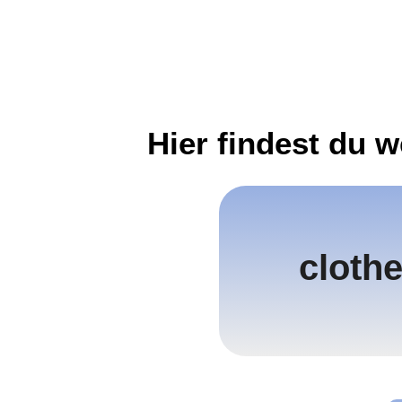
Hier findest du 
cloth
cloth