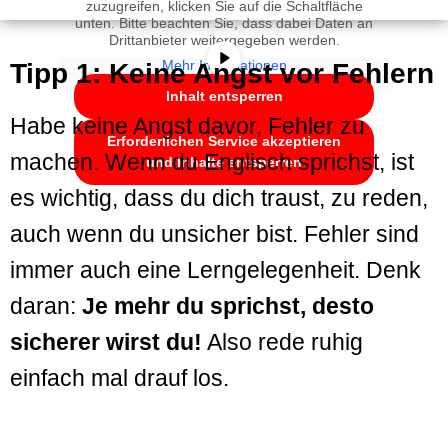
zuzugreifen, klicken Sie auf die Schaltfläche
unten. Bitte beachten Sie, dass dabei Daten an
Drittanbieter weitergegeben werden.
Mehr Informationen
Tipp 1: Keine Angst vor Fehlern
Inhalt entsperren
Habe keine Angst davor, Fehler zu
Erforderlichen Service akzeptieren
machen. Wenn du Englisch sprichst, ist
und Inhalte entsperren
es wichtig, dass du dich traust, zu reden,
auch wenn du unsicher bist. Fehler sind
immer auch eine Lerngelegenheit. Denk
daran:
Je mehr du sprichst, desto
sicherer wirst du!
Also rede ruhig
einfach mal drauf los.