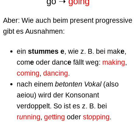
go
➝
going
Aber: Wie auch beim present progressive
gibt es Ausnahmen:
ein
stummes e
, wie z. B. bei mak
e
,
com
e
oder danc
e
fällt weg:
making
,
coming
,
dancing
.
nach einem
betonten Vokal
(also
aeiou) wird der Konsonant
verdoppelt. So ist es z. B. bei
r
u
nning
,
g
e
tting
oder
st
o
pping
.