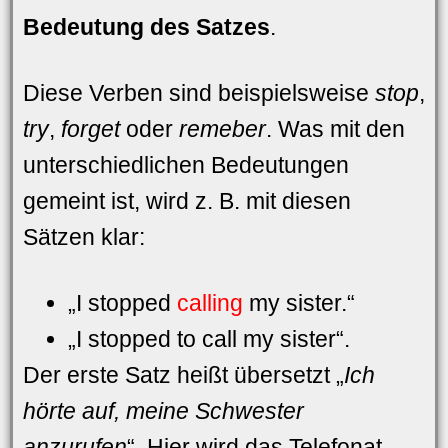
Bedeutung des Satzes
.
Diese Verben sind beispielsweise
stop
,
try
,
forget
oder
remeber
. Was mit den
unterschiedlichen Bedeutungen
gemeint ist, wird z. B. mit diesen
Sätzen klar:
„I stopped
calling
my sister.“
„I stopped to call my sister“.
Der erste Satz heißt übersetzt „
Ich
hörte auf, meine Schwester
anzurufen
“. Hier wird das Telefonat